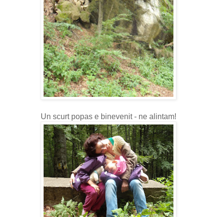
Un scurt popas e binevenit - ne alintam!