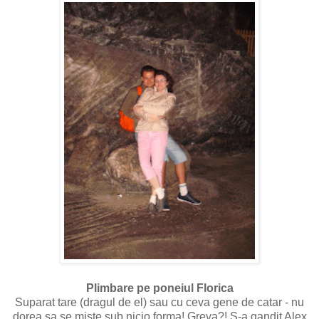
Plimbare pe poneiul Florica
Suparat tare (dragul de el) sau cu ceva gene de catar - nu
dorea sa se miste sub nicio forma! Greva?! S-a gandit Alex