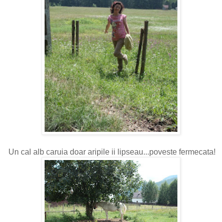
Un cal alb caruia doar aripile ii lipseau...poveste fermecata!