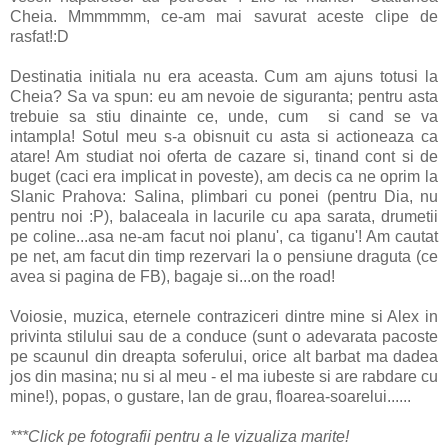
Cheia. Mmmmmm, ce-am mai savurat aceste clipe de
rasfat!:D
Destinatia initiala nu era aceasta. Cum am ajuns totusi la
Cheia? Sa va spun: eu am nevoie de siguranta; pentru asta
trebuie sa stiu dinainte ce, unde, cum si cand se va
intampla! Sotul meu s-a obisnuit cu asta si actioneaza ca
atare! Am studiat noi oferta de cazare si, tinand cont si de
buget (caci era implicat in poveste), am decis ca ne oprim la
Slanic Prahova: Salina, plimbari cu ponei (pentru Dia, nu
pentru noi :P), balaceala in lacurile cu apa sarata, drumetii
pe coline...asa ne-am facut noi planu', ca tiganu'! Am cautat
pe net, am facut din timp rezervari la o pensiune draguta (ce
avea si pagina de FB), bagaje si...on the road!
Voiosie, muzica, eternele contraziceri dintre mine si Alex in
privinta stilului sau de a conduce (sunt o adevarata pacoste
pe scaunul din dreapta soferului, orice alt barbat ma dadea
jos din masina; nu si al meu - el ma iubeste si are rabdare cu
mine!), popas, o gustare, lan de grau, floarea-soarelui......
***Click pe fotografii pentru a le vizualiza marite!