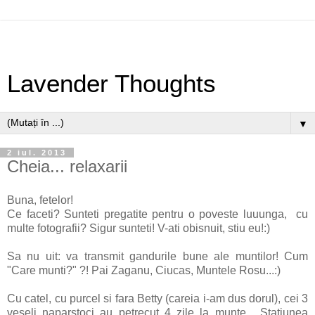
Lavender Thoughts
▼
2 iul. 2013
Cheia... relaxarii
Buna, fetelor!
Ce faceti? Sunteti pregatite pentru o poveste luuunga, cu
multe fotografii? Sigur sunteti! V-ati obisnuit, stiu eu!:)
Sa nu uit: va transmit gandurile bune ale muntilor! Cum
"Care munti?" ?! Pai Zaganu, Ciucas, Muntele Rosu...:)
Cu catel, cu purcel si fara Betty (careia i-am dus dorul), cei 3
veseli naparstoci au petrecut 4 zile la munte. Statiunea