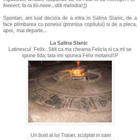
feeeect, fa-ra tiii-neee
...stiti melodia!:))
Spontan, am luat decizia de a intra in Salina Slanic, de a
face plimbarea cu poneiul (promisa copilului) si de a pleca,
apoi, mai departe...
La Salina Slanic
Latinescul Felix...Stiti ca ma cheama Felicia si ca mi se
spune Ilda; tata imi spunea Felix motanul!:P
Un bust al lui Traian, sculptat in sare