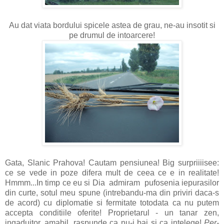
Au dat viata bordului spicele astea de grau, ne-au insotit si
pe drumul de intoarcere!
Gata, Slanic Prahova! Cautam pensiunea! Big surpriiiisee:
ce se vede in poze difera mult de ceea ce e in realitate!
Hmmm...In timp ce eu si Dia admiram pufosenia iepurasilor
din curte, sotul meu spune (intrebandu-ma din priviri daca-s
de acord) cu diplomatie si fermitate totodata ca nu putem
accepta conditiile oferite! Proprietarul - un tanar zen,
ingaduitor, amabil, raspunde ca nu-i bai si ca intelege!
Per-