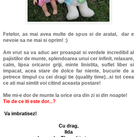
Fetelor, as mai avea multe de spus si de aratat, dar e
nevoie sa ne mai si oprim! :)
Am vrut sa va aduc aer proaspat si verdele incredibil al
pajistilor de munte, splendoarea unui cer infinit, relaxare,
calm, lipsa oricaror griji, minte linistita, suflet liber si
impacat, acea stare de dolce far niente, bucurie de a
petrece timpul cu cei dragi tie (quality time)...si tot ceea
ce ati mai simtit voi citind aceasta postare!
Mie mi-e dor de munte la orice ora din zi si din noapte!
Tie de ce iti este dor...?
Va imbratisez!
Cu drag,
Ilda