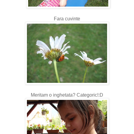
Fara cuvinte
Meritam o inghetata? Categoric!:D